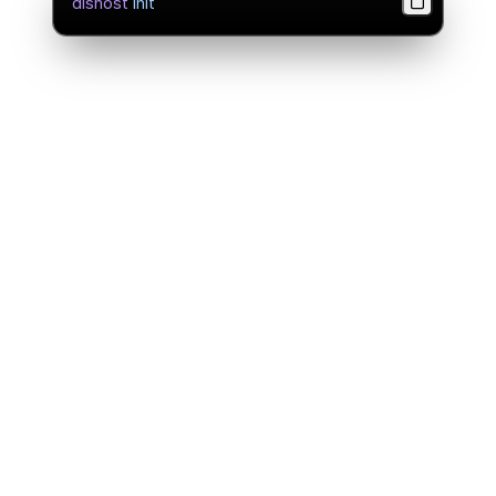
dishost
 init