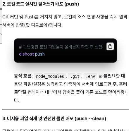
2. 로컬 코드 실시간 덮어쓰기 배포 (push)
Git 커밋 및 Push를 거치지 않고, 로컬의 소스 변경 사항을 즉시 원격
서버에 반영(핫 디플로이)합니다.
# 1. 변경된 로컬 파일들이 올바른지 확인 후 실행
dishost
 push
동작 흐름
:
,
,
등 불필요한 대
node_modules
.git
.env
용량 파일/설정은 생략하고 압축하여 서버에 업로드한 후, 프터
로닥틸 컨테이너 내부에서 압축을 풀어 기존 코드를 덮어씌웁니
다.
3. 미사용 파일 삭제 및 안전한 클린 배포 (push --clean)