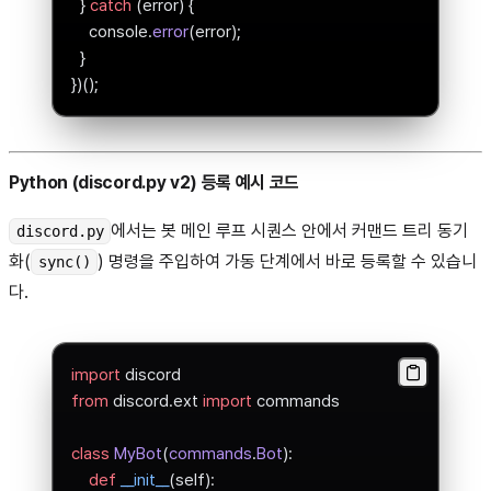
  } 
catch
 (error) {
    console.
error
(error);
  }
})();
Python (discord.py v2) 등록 예시 코드
에서는 봇 메인 루프 시퀀스 안에서 커맨드 트리 동기
discord.py
화(
) 명령을 주입하여 가동 단계에서 바로 등록할 수 있습니
sync()
다.
import
 discord
from
 discord.ext 
import
 commands
class
 MyBot
(
commands
.
Bot
):
    def
 __init__
(self):