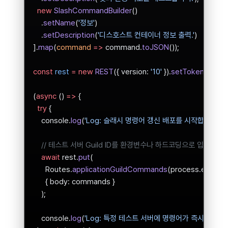
  new
 SlashCommandBuilder
()
    .
setName
(
'정보'
)
    .
setDescription
(
'디스호스트 컨테이너 정보 출력.'
)
].
map
(
command
 =>
 command.
toJSON
());
const
 rest
 =
 new
 REST
({ version: 
'10'
 }).
setToken
(proce
(
async
 () 
=>
 {
  try
 {
    console.
log
(
'Log: 슬래시 명령어 갱신 배포를 시작합니다...'
)
    // 테스트 서버 Guild ID를 환경변수나 하드코딩으로 입력받
    await
 rest.
put
(
      Routes.
applicationGuildCommands
(process.env.
CLI
      { body: commands }
    );
    console.
log
(
'Log: 특정 테스트 서버에 명령어가 즉시 배포되