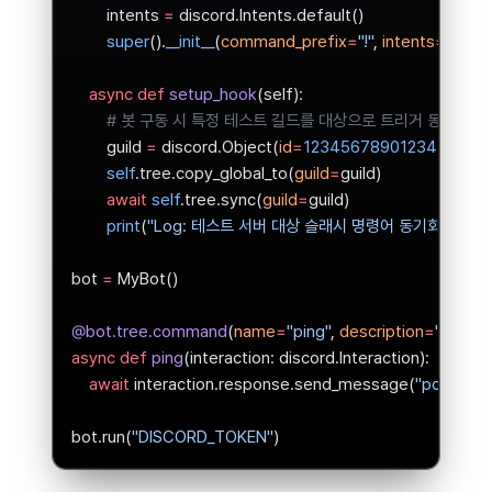
        intents 
=
 discord.Intents.default()
        super
().
__init__
(
command_prefix
=
"!"
, 
intents
=
intent
    async
 def
 setup_hook
(self):
        # 봇 구동 시 특정 테스트 길드를 대상으로 트리거 동기화
        guild 
=
 discord.Object(
id
=
123456789012345
) 
# 본
        self
.tree.copy_global_to(
guild
=
guild)
        await
 self
.tree.sync(
guild
=
guild)
        print
(
"Log: 테스트 서버 대상 슬래시 명령어 동기화 완료!"
)
bot 
=
 MyBot()
@bot.tree.command
(
name
=
"ping"
, 
description
=
"반응 속
async
 def
 ping
(interaction: discord.Interaction):
    await
 interaction.response.send_message(
"pong!"
)
bot.run(
"DISCORD_TOKEN"
)