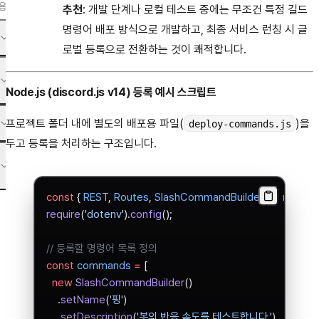
용
추천
: 개발 단계나 로컬 테스트 중에는 무조건 특정 길드
명령어 배포 방식으로 개발하고, 최종 서비스 런칭 시 글
로벌 등록으로 전환하는 것이 쾌적합니다.
Node.js (discord.js v14) 등록 예시 스크립트
프로젝트 폴더 내에 별도의 배포용 파일(
)을
deploy-commands.js
두고 등록을 처리하는 구조입니다.
const
 { 
REST
, 
Routes
, 
SlashCommandBuilder
 } 
=
 require
require
(
'dotenv'
).
config
();
// 등록할 명령어 목록 정의
const
 commands
 =
 [
  new
 SlashCommandBuilder
()
    .
setName
(
'핑'
)
    .
setDescription
(
'봇의 반응 속도를 테스트합니다.'
),