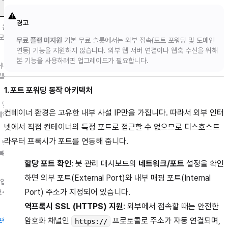
경고
 콘
모
무료 플랜 미지원
기본 무료 슬롯에서는 외부 접속(포트 포워딩 및 도메인
연동) 기능을 지원하지 않습니다. 외부 웹 서버 연결이나 웹훅 수신을 위해
본 기능을 사용하려면 업그레이드가 필요합니다.
매니
웹
1. 포트 포워딩 동작 아키텍처
 및
컨테이너 환경은 고유한 내부 사설 IP만을 가집니다. 따라서 외부 인터
예약
넷에서 직접 컨테이너의 특정 포트로 접근할 수 없으므로 디스호스트
라우터 프록시가 포트를 연동해 줍니다.
 백
복
할당 포트 확인
: 봇 관리 대시보드의
네트워크/포트
설정을 확인
하면 외부 포트(External Port)와 내부 매핑 포트(Internal
업
Port) 주소가 지정되어 있습니다.
변수
역프록시 SSL (HTTPS) 지원
: 외부에서 접속할 때는 안전한
암호화 채널인
프로토콜로 주소가 자동 연결되며,
포워
https://