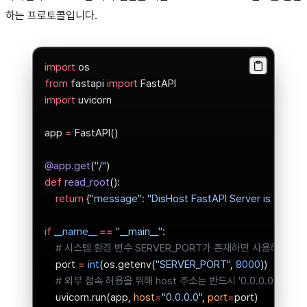
하는 프로토콜입니다.
import
 os
from
 fastapi 
import
 FastAPI
import
 uvicorn
app 
=
 FastAPI()
@app.get
(
"/"
)
def
 read_root
():
    return
 {
"message"
: 
"DisHost FastAPI Server is Running
if
 __name__
 ==
 "__main__"
:
    # 시스템 환경 변수 SERVER_PORT가 존재하면 사용하고 
    port 
=
 int
(os.getenv(
"SERVER_PORT"
, 
8000
))
    # 외부 접속 허용을 위해 host 주소는 반드시 '0.0.0.0'이어
    uvicorn.run(app, 
host
=
"0.0.0.0"
, 
port
=
port)