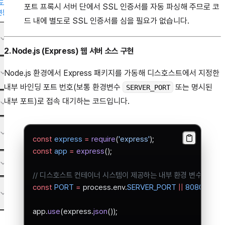
도
포트 프록시 서버 단에서 SSL 인증서를 자동 파싱해 주므로 코
연동
드 내에 별도로 SSL 인증서를 심을 필요가 없습니다.
2. Node.js (Express) 웹 서버 소스 구현
Node.js 환경에서 Express 패키지를 가동해 디스호스트에서 지정한
내부 바인딩 포트 번호(보통 환경변수
또는 명시된
SERVER_PORT
내부 포트)로 접속 대기하는 코드입니다.
const
 express
 =
 require
(
'express'
);
const
 app
 =
 express
();
// 디스호스트 컨테이너 시스템이 제공하는 내부 환경 변수 포트를
const
 PORT
 =
 process.env.
SERVER_PORT
 ||
 8080
;
app.
use
(express.
json
());