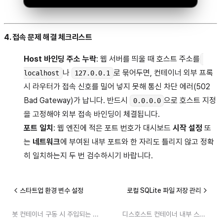
4. 접속 문제 해결 체크리스트
Host 바인딩 주소 누락
: 웹 서버를 띄울 때 호스트 주소를
나
로 묶어두면, 컨테이너 외부 프록
localhost
127.0.0.1
시 라우터가 접속 신호를 밀어 넣지 못해 통신 차단 에러(502
Bad Gateway)가 납니다. 반드시
으로 호스트 지정
0.0.0.0
을 고정해야 외부 접속 바인딩이 체결됩니다.
포트 일치
: 웹 엔진에 적은 포트 번호가 대시보드
시작 설정
또
는
네트워크
에 부여된 내부 포트와 한 자리도 틀리지 않고 정확
히 일치하는지 두 번 검수하시기 바랍니다.
스타트업 환경 변수 설정
로컬 SQLite 파일 저장 관리
봇 컨테이너 구동 시 주입되는 런타임 환경변수(ENV)의 종류와 시작 실행 파일 이름, 파이썬 종속 패키지 리스트 선언 요령을 익힙니다.
디스호스트 컨테이너 내부 스토리지에 SQLite DB 파일을 배치해 서버 데이터를 보존하고, 쓰기 에러를 줄이는 디스크 저장법과 WAL 모드 활성화 옵션을 다룹니다.