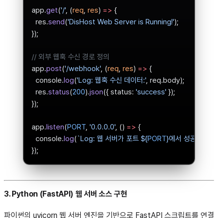
app.
get
(
'/'
, (
req
, 
res
) 
=>
 {
  res.
send
(
'DisHost Web Server is Running!'
);
});
// 외부 웹훅 수신 경로 정의
app.
post
(
'/webhook'
, (
req
, 
res
) 
=>
 {
  console.
log
(
'Log: 웹훅 수신 데이터:'
, req.body);
  res.
status
(
200
).
json
({ status: 
'success'
 });
});
app.
listen
(
PORT
, 
'0.0.0.0'
, () 
=>
 {
  console.
log
(
`Log: 웹 서버가 포트 ${
PORT
}에서 성공적으로
});
3. Python (FastAPI) 웹 서버 소스 구현
파이썬의 uvicorn 웹 서버 엔진을 기반으로 FastAPI 스크립트를 연결